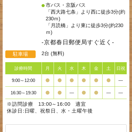
市バス・京阪バス
「西大路七条」より西に徒歩3分(約
230ｍ)
「月読橋」より東に徒歩3分(約230
ｍ)
-京都春日郵便局すぐ近く-
2台 (無料)
駐車場
診療時間
月
火
水
木
金
土
日祝
9:00～12:00
―
16:30～19:30
―
―
―
※訪問診療 13:00～16:00 適宜
休診日:日曜、祝祭日、水・土曜午後