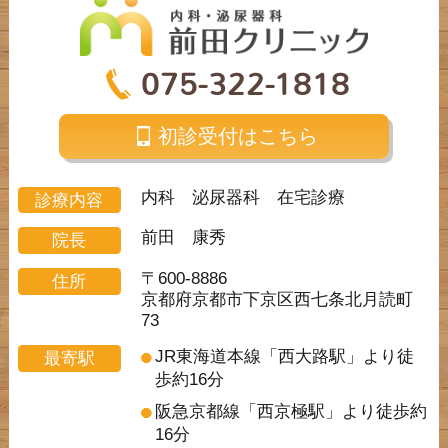
075-322-1818
初診受付はこちら
内科 泌尿器科 在宅診療
診療内容
前田 康秀
院長
〒600-8886
住所
京都府京都市下京区西七条北月読町
73
JR東海道本線「西大路駅」より徒
最寄駅
歩約16分
阪急京都線「西京極駅」より徒歩約
16分