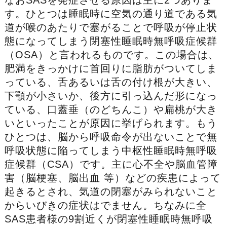
なおSASを発症させる原因は主に2つありま
す。ひとつは睡眠時に空気の通り道である気
道が喉のあたりで塞がることで呼吸が停止状
態になってしまう閉塞性睡眠時無呼吸症候群
（OSA）と言われるものです。この場合は、
肥満をきっかけに首回りに脂肪がついてしま
っている、舌あるいは舌の付け根が大きい、
下顎が小さいか、後方に引っ込んだ形になっ
ている、口蓋垂（のどちんこ）や扁桃が大き
いといったことが原因に挙げられます。もう
ひとつは、脳から呼吸命令が出ないことで無
呼吸状態に陥ってしまう中枢性睡眠時無呼吸
症候群（CSA）です。主に心不全や脳血管障
害（脳梗塞、脳出血 等）などの疾患によって
起きるとされ、気道の閉塞がみられないこと
からいびきの症状はでません。ちなみに全
SAS患者様の9割近くが閉塞性睡眠時無呼吸